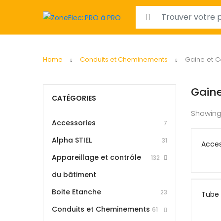
Search for:
Home
Conduits et Cheminements
Gaine et C
Gaine
CATÉGORIES
Showing
Accessories
7
Alpha STIEL
31
Acces
Appareillage et contrôle
132
du bâtiment
Boite Etanche
23
Tube 
Conduits et Cheminements
61