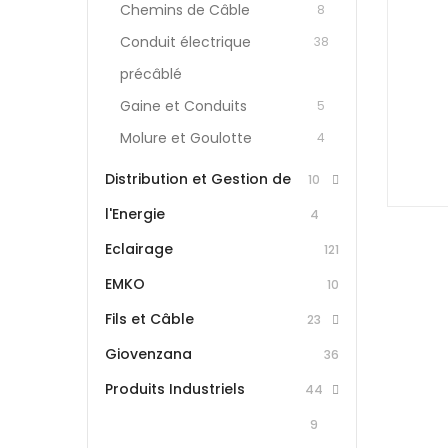
Chemins de Câble
8
Conduit électrique
38
précâblé
Gaine et Conduits
5
Molure et Goulotte
4
Distribution et Gestion de
10
l'Energie
4
Eclairage
121
EMKO
10
Fils et Câble
23
Giovenzana
36
Produits Industriels
44
9