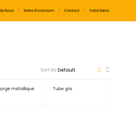
de Nous
Notre Showroom
Contact
Votre Devis
Sort by
orge métallique
Tube gris