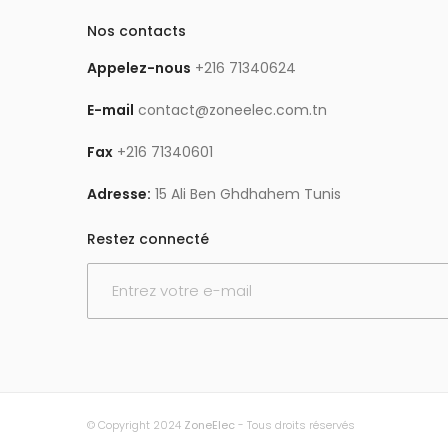
Nos contacts
Appelez-nous
+216 71340624
E-mail
contact@zoneelec.com.tn
Fax
+216 71340601
Adresse:
15 Ali Ben Ghdhahem Tunis
Restez connecté
© Copyright 2024
ZoneElec
- Tous droits réservés