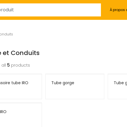
À propos 
onduits
 et Conduits
 all
5
products
soire tube IRO
Tube gorge
Tube g
IRO